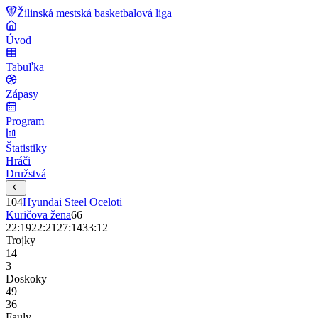
Žilinská mestská basketbalová liga
Úvod
Tabuľka
Zápasy
Program
Štatistiky
Hráči
Družstvá
104
Hyundai Steel Oceloti
Kuričova žena
66
22
:
19
22
:
21
27
:
14
33
:
12
Trojky
14
3
Doskoky
49
36
Fauly