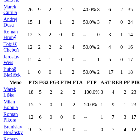
Marek
26
9
2
2
5
40.0%
8
6
2
35
Čurilla
Andrej
15
1
4
1
2
50.0%
3
7
0
24
Dusa
Roman
12
3
2
0
0
--
0
3
1
14
Hrubý
Tobiáš
12
2
2
2
4
50.0%
2
4
0
16
Chebeň
Jaroslav
11
4
1
0
0
--
1
5
0
17
Weis
Ľuboš
1
0
0
1
2
50.0%
2
17
1
18
Blažíček
Meno
PTS
FG2
FG3
FTM
FTA
FTP
AST
REB
PF
PIR
Marek
18
5
2
2
2
100.0%
3
4
2
23
Líška
Milan
15
7
0
1
2
50.0%
1
9
1
23
Bobula
Roman
12
6
0
0
0
--
1
7
3
17
Pikora
Branislav
9
3
1
0
0
--
0
7
4
12
Horánsky
Roman