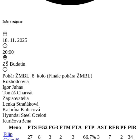
Info o zápase
18. 11. 2025
20:00
ZŠ Budatín
Pohár ŽMBL
,
8. kolo (Finále pohára ŽMBL)
Rozhodcovia
Igor
Juhás
Tomáš
Charvát
Zapisovatelia
Lenka
Straňáková
Katarína
Kubicová
Hyundai Steel Oceloti
Kuričova žena
Meno
PTS
FG2
FG3
FTM
FTA
FTP
AST
REB
PF
PIR
Filip
27
8
3
2
3
66.7%
3
7
2
34
Galovič