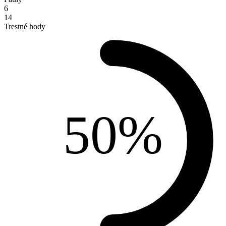
6
14
Trestné hody
50%