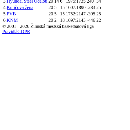
3
.
Hyundai Steel Oceloti
20
14
6
1975:1735
240
34
4
.
Kuričova žena
20
5
15
1607:1890
-283
25
5
.
PVB
20
5
15
1752:2147
-395
25
6
.
KNM
20
2
18
1697:2143
-446
22
© 2001 -
2026
Žilinská mestská basketbalová liga
Pravidlá
GDPR