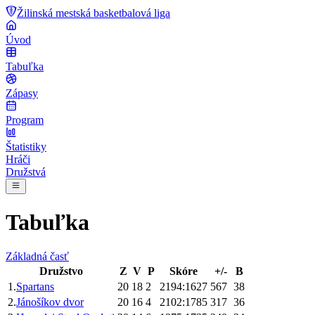
Žilinská mestská basketbalová liga
Úvod
Tabuľka
Zápasy
Program
Štatistiky
Hráči
Družstvá
Tabuľka
Základná časť
Družstvo
Z
V
P
Skóre
+/-
B
1
.
Spartans
20
18
2
2194:1627
567
38
2
.
Jánošíkov dvor
20
16
4
2102:1785
317
36