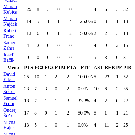
Marián
25
8
3
0
0
--
4
6
3
32
Kubica
Marián
14
5
1
1
4
25.0%
0
3
1
13
Najdek
Róbert
13
6
0
1
2
50.0%
2
2
3
13
Franc
Samer
4
2
0
0
0
--
4
9
2
15
Zahra
Jozef
0
0
0
0
0
--
5
3
0
8
Bačík
Meno
PTS
FG2
FG3
FTM
FTA
FTP
AST
REB
PF
PIR
Dávid
25
10
1
2
2
100.0%
5
23
1
52
Erben
Anton
23
7
3
0
2
0.0%
10
6
2
35
Šoška
Samuel
18
7
1
1
3
33.3%
4
2
0
22
Fedor
Ondrej
17
8
0
1
2
50.0%
5
1
1
21
Šoška
Michal
13
5
1
0
1
0.0%
4
11
2
25
Hájek
Michal