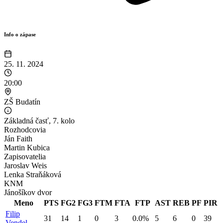
Info o zápase
25. 11. 2024
20:00
ZŠ Budatín
Základná časť
,
7. kolo
Rozhodcovia
Ján
Faith
Martin
Kubica
Zapisovatelia
Jaroslav
Weis
Lenka
Straňáková
KNM
Jánošíkov dvor
Meno
PTS
FG2
FG3
FTM
FTA
FTP
AST
REB
PF
PIR
Filip
31
14
1
0
3
0.0%
5
6
0
39
Vendel