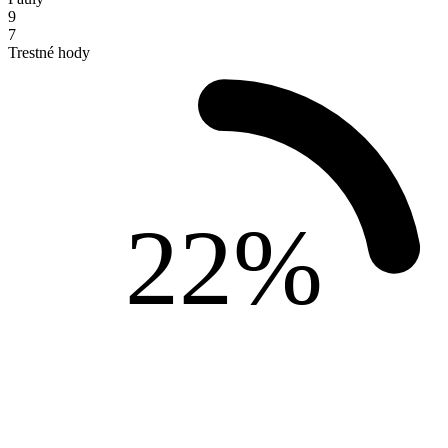
9
7
Trestné hody
22%