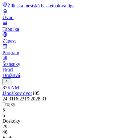
Žilinská mestská basketbalová liga
Úvod
Tabuľka
Zápasy
Program
Štatistiky
Hráči
Družstvá
87
KNM
Jánošíkov dvor
105
24
:
31
16
:
23
19
:
20
28
:
31
Trojky
5
6
Doskoky
29
46
Fauly