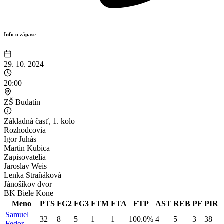
Info o zápase
29. 10. 2024
20:00
ZŠ Budatín
Základná časť
,
1. kolo
Rozhodcovia
Igor
Juhás
Martin
Kubica
Zapisovatelia
Jaroslav
Weis
Lenka
Straňáková
Jánošíkov dvor
BK Biele Kone
Meno
PTS
FG2
FG3
FTM
FTA
FTP
AST
REB
PF
PIR
Samuel
32
8
5
1
1
100.0%
4
5
3
38
Fedor