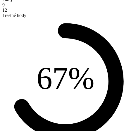
9
12
Trestné hody
67%