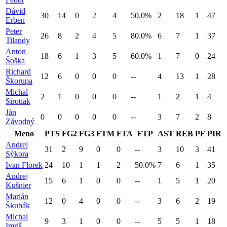
Dávid
30
14
0
2
4
50.0%
2
18
1
47
Erben
Peter
26
8
2
4
5
80.0%
6
7
1
37
Tilandy
Anton
18
6
1
3
5
60.0%
1
7
0
24
Šoška
Richard
12
6
0
0
0
--
4
13
1
28
Škorupa
Michal
2
1
0
0
0
--
1
2
1
4
Sirotiak
Ján
0
0
0
0
0
--
3
7
2
8
Závodný
Meno
PTS
FG2
FG3
FTM
FTA
FTP
AST
REB
PF
PIR
Andrej
31
2
9
0
0
--
3
10
3
41
Sýkora
Ivan
Florek
24
10
1
1
2
50.0%
7
6
1
35
Andrej
15
6
1
0
0
--
1
5
1
20
Kušnier
Marián
12
0
4
0
0
--
3
6
2
19
Škubák
Michal
9
3
1
0
0
--
5
5
1
18
Imriš