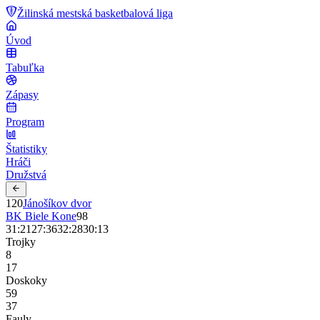
Žilinská mestská basketbalová liga
Úvod
Tabuľka
Zápasy
Program
Štatistiky
Hráči
Družstvá
120
Jánošíkov dvor
BK Biele Kone
98
31
:
21
27
:
36
32
:
28
30
:
13
Trojky
8
17
Doskoky
59
37
Fauly