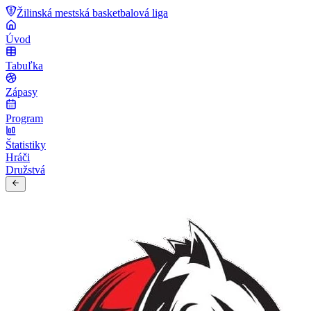
Žilinská mestská basketbalová liga
Úvod
Tabuľka
Zápasy
Program
Štatistiky
Hráči
Družstvá