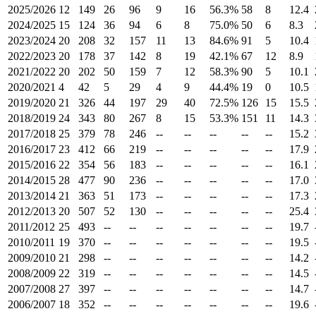
2025/2026
12
149
26
96
9
16
56.3%
58
8
12.4
2024/2025
15
124
36
94
6
8
75.0%
50
6
8.3
2023/2024
20
208
32
157
11
13
84.6%
91
5
10.4
2022/2023
20
178
37
142
8
19
42.1%
67
12
8.9
2021/2022
20
202
50
159
7
12
58.3%
90
5
10.1
2020/2021
4
42
5
29
4
9
44.4%
19
0
10.5
2019/2020
21
326
44
197
29
40
72.5%
126
15
15.5
2018/2019
24
343
80
267
8
15
53.3%
151
11
14.3
2017/2018
25
379
78
246
--
--
--
--
--
15.2
2016/2017
23
412
66
219
--
--
--
--
--
17.9
2015/2016
22
354
56
183
--
--
--
--
--
16.1
2014/2015
28
477
90
236
--
--
--
--
--
17.0
2013/2014
21
363
51
173
--
--
--
--
--
17.3
2012/2013
20
507
52
130
--
--
--
--
--
25.4
2011/2012
25
493
--
--
--
--
--
--
--
19.7
2010/2011
19
370
--
--
--
--
--
--
--
19.5
2009/2010
21
298
--
--
--
--
--
--
--
14.2
2008/2009
22
319
--
--
--
--
--
--
--
14.5
2007/2008
27
397
--
--
--
--
--
--
--
14.7
2006/2007
18
352
--
--
--
--
--
--
--
19.6