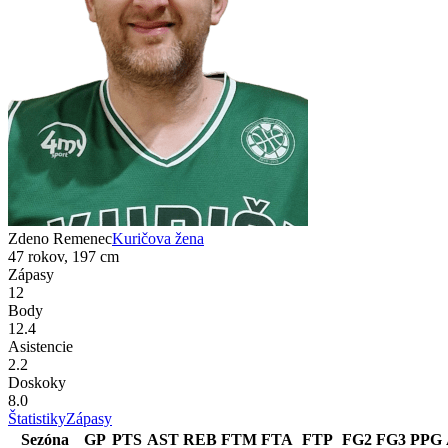
Zdeno Remenec
Kuričova žena
47 rokov, 197 cm
Zápasy
12
Body
12.4
Asistencie
2.2
Doskoky
8.0
Štatistiky
Zápasy
Sezóna
GP
PTS
AST
REB
FTM
FTA
FTP
FG2
FG3
PPG