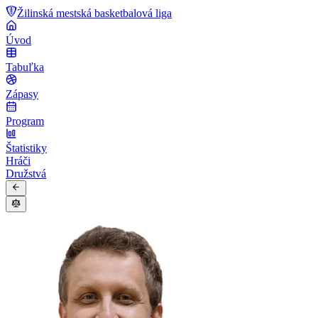
Žilinská mestská basketbalová liga
Úvod
Tabuľka
Zápasy
Program
Štatistiky
Hráči
Družstvá