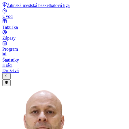
Žilinská mestská basketbalová liga
Úvod
Tabuľka
Zápasy
Program
Štatistiky
Hráči
Družstvá