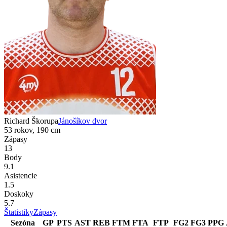
Richard Škorupa
Jánošíkov dvor
53 rokov, 190 cm
Zápasy
13
Body
9.1
Asistencie
1.5
Doskoky
5.7
Štatistiky
Zápasy
Sezóna
GP
PTS
AST
REB
FTM
FTA
FTP
FG2
FG3
PPG