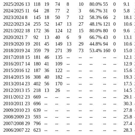
2025/2026
13
118
19
74
8
10
80.0%
55
0
9.1
2024/2025
11
64
28
77
2
3
66.7%
31
0
5.8
2023/2024
8
145
18
50
7
12
58.3%
66
2
18.1
2022/2023
24
255
52
147
13
27
48.1%
121
0
10.6
2021/2022
18
172
36
124
12
15
80.0%
80
0
9.6
2020/2021
7
92
13
40
6
9
66.7%
43
0
13.1
2019/2020
19
201
45
149
13
29
44.8%
94
0
10.6
2018/2019
24
359
79
271
39
73
53.4%
160
0
15.0
2017/2018
15
181
46
135
--
--
--
--
--
12.1
2016/2017
14
180
41
109
--
--
--
--
--
12.9
2015/2016
12
187
36
122
--
--
--
--
--
15.6
2014/2015
16
308
40
182
--
--
--
--
--
19.3
2013/2014
23
402
56
170
--
--
--
--
--
17.5
2012/2013
15
218
13
26
--
--
--
--
--
14.5
2011/2012
23
669
--
--
--
--
--
--
--
29.1
2010/2011
23
696
--
--
--
--
--
--
--
30.3
2009/2010
23
639
--
--
--
--
--
--
--
27.8
2008/2009
23
593
--
--
--
--
--
--
--
25.8
2007/2008
29
796
--
--
--
--
--
--
--
27.4
2006/2007
22
623
--
--
--
--
--
--
--
28.3