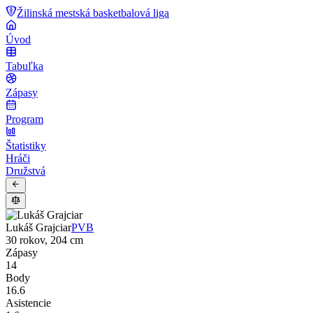
Žilinská mestská basketbalová liga
Úvod
Tabuľka
Zápasy
Program
Štatistiky
Hráči
Družstvá
Lukáš Grajciar
PVB
30 rokov, 204 cm
Zápasy
14
Body
16.6
Asistencie