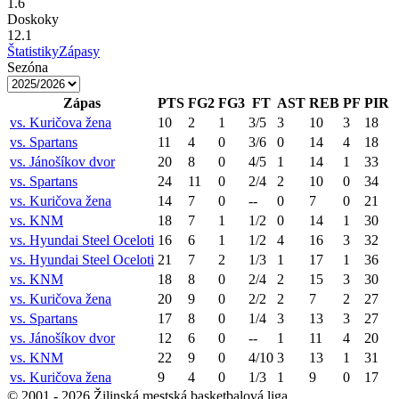
1.6
Doskoky
12.1
Štatistiky
Zápasy
Sezóna
Zápas
PTS
FG2
FG3
FT
AST
REB
PF
PIR
vs.
Kuričova žena
10
2
1
3/5
3
10
3
18
vs.
Spartans
11
4
0
3/6
0
14
4
18
vs.
Jánošíkov dvor
20
8
0
4/5
1
14
1
33
vs.
Spartans
24
11
0
2/4
2
10
0
34
vs.
Kuričova žena
14
7
0
--
0
7
0
21
vs.
KNM
18
7
1
1/2
0
14
1
30
vs.
Hyundai Steel Oceloti
16
6
1
1/2
4
16
3
32
vs.
Hyundai Steel Oceloti
21
7
2
1/3
1
17
1
36
vs.
KNM
18
8
0
2/4
2
15
3
30
vs.
Kuričova žena
20
9
0
2/2
2
7
2
27
vs.
Spartans
17
8
0
1/4
3
13
3
27
vs.
Jánošíkov dvor
12
6
0
--
1
11
4
20
vs.
KNM
22
9
0
4/10
3
13
1
31
vs.
Kuričova žena
9
4
0
1/3
1
9
0
17
© 2001 -
2026
Žilinská mestská basketbalová liga