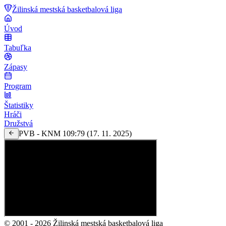
Žilinská mestská basketbalová liga
Úvod
Tabuľka
Zápasy
Program
Štatistiky
Hráči
Družstvá
PVB - KNM 109:79 (17. 11. 2025)
© 2001 -
2026
Žilinská mestská basketbalová liga