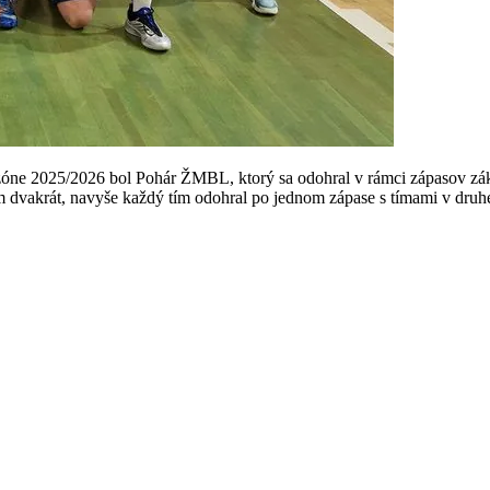
ezóne 2025/2026 bol Pohár ŽMBL, ktorý sa odohral v rámci zápasov zá
m dvakrát, navyše každý tím odohral po jednom zápase s tímami v druh