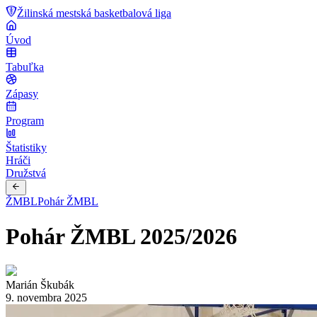
Žilinská mestská basketbalová liga
Úvod
Tabuľka
Zápasy
Program
Štatistiky
Hráči
Družstvá
ŽMBL
Pohár ŽMBL
Pohár ŽMBL 2025/2026
Marián Škubák
9. novembra 2025