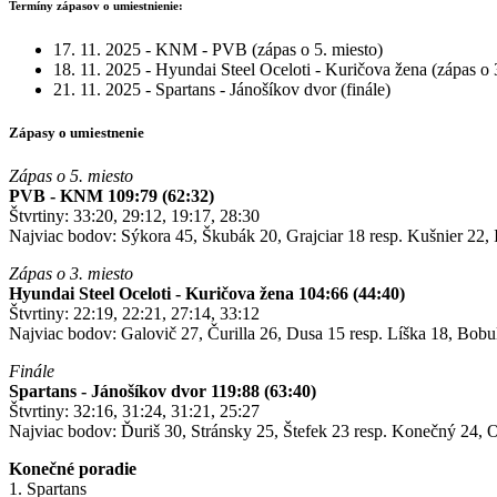
Termíny zápasov o umiestnienie:
17. 11. 2025 - KNM - PVB (zápas o 5. miesto)
18. 11. 2025 - Hyundai Steel Oceloti - Kuričova žena (zápas o 
21. 11. 2025 - Spartans - Jánošíkov dvor (finále)
Zápasy o umiestnenie
Zápas o 5. miesto
PVB - KNM 109:79 (62:32)
Štvrtiny: 33:20, 29:12, 19:17, 28:30
Najviac bodov: Sýkora 45, Škubák 20, Grajciar 18 resp. Kušnier 22, 
Zápas o 3. miesto
Hyundai Steel Oceloti - Kuričova žena 104:66 (44:40)
Štvrtiny: 22:19, 22:21, 27:14, 33:12
Najviac bodov: Galovič 27, Čurilla 26, Dusa 15 resp. Líška 18, Bobul
Finále
Spartans - Jánošíkov dvor 119:88 (63:40)
Štvrtiny: 32:16, 31:24, 31:21, 25:27
Najviac bodov: Ďuriš 30, Stránsky 25, Štefek 23 resp. Konečný 24, 
Konečné poradie
1. Spartans