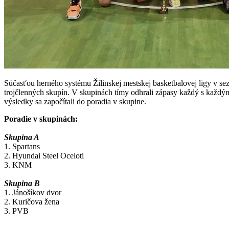
Súčasťou herného systému Žilinskej mestskej basketbalovej ligy v s
trojčlenných skupín. V skupinách tímy odhrali zápasy každý s každý
výsledky sa započítali do poradia v skupine.
Poradie v skupinách:
Skupina A
1. Spartans
2. Hyundai Steel Oceloti
3. KNM
Skupina B
1. Jánošíkov dvor
2. Kuričova žena
3. PVB